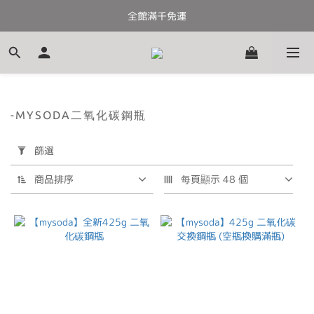
全館滿千免運
全館滿千免運
加入會員送100元購物金
全館滿千免運
-MYSODA二氧化碳鋼瓶
套
篩選
用
篩
商品排序
每頁顯示 48 個
選
(0/20)
價格
(NT$)
~