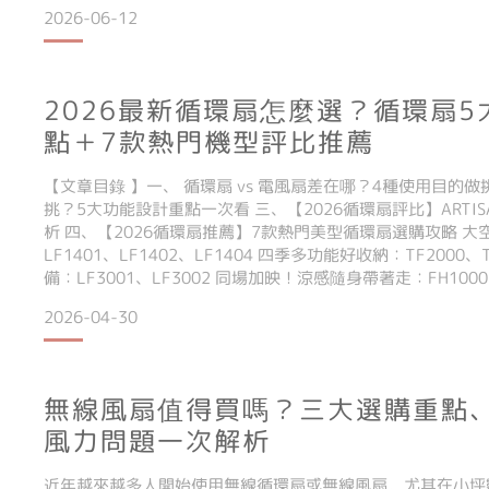
活節奏。從伸展台到影音拍攝：自我愛好的具象化表述Cody
2026-06-12
關注，他謙稱一切都是好運，「Dcard
2026最新循環扇怎麼選？循環扇
點＋7款熱門機型評比推薦
【文章目錄 】一、 循環扇 vs 電風扇差在哪？4種使用目的
挑？5大功能設計重點一次看 三、【2026循環扇評比】ARTI
析 四、【2026循環扇推薦】7款熱門美型循環扇選購攻略 
LF1401、LF1402、LF1404 四季多功能好收納：TF2000
備：LF3001、LF3002 同場加映！涼感隨身帶著走：FH10
QA循環扇與一般電風扇最大的差異在於「空氣循環能力」，
2026-04-30
無線風扇值得買嗎？三大選購重點
風力問題一次解析
近年越來越多人開始使用無線循環扇或無線風扇，尤其在小坪