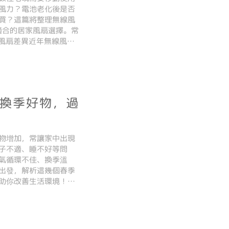
風力？電池老化後是否
買？這篇將整理無線風
適合的居家風扇選擇。常
統電風扇差異近年無線風扇
度」**。無線風扇以內
款換季好物，過
物增加，常讓家中出現
子不適、睡不好等問
氣循環不佳、換季溫
出發，解析這幾個春季
助你改善生活環境！春
味？SC3001 織物