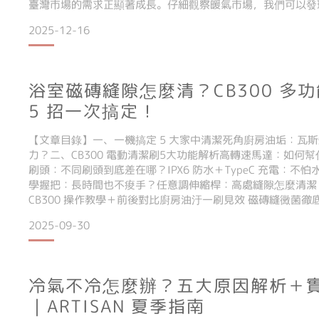
臺灣市場的需求正顯著成長。仔細觀察暖氣市場，我們可以發
期短、實用率低。暖氣耗電量高、售價偏高。消費者傾向選「
2025-12-16
場調查也指出，現在能同時提供潔淨空氣和降低能耗的
浴室磁磚縫隙怎麼清？CB300 多
5 招一次搞定！
【文章目錄】一、一機搞定 5 大家中清潔死角廚房油垢：瓦
力？二、CB300 電動清潔刷5大功能解析高轉速馬達：如何幫你
刷頭：不同刷頭到底差在哪？IPX6 防水＋TypeC 充電：不
學握把：長時間也不痠手？任意調伸縮桿：高處縫隙怎麼清潔
CB300 操作教學＋前後對比廚房油汙一刷見效 磁磚縫黴菌
晶水槽邊緣卡垢一刷淨轉角細縫無死角 → 圖示＋心得四、CB3
2025-09-30
由五、CB300
冷氣不冷怎麼辦？五大原因解析＋
｜ARTISAN 夏季指南