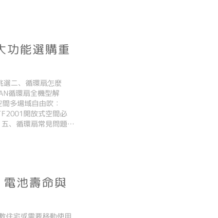
 最初因為喜好穿搭而受到
5大功能選購重
做挑選二、循環扇怎麼
SAN循環扇全機型解
大空間多場域自由吹：
、TF2001開放式空間必
00 五、循環扇常見問題
循環扇能將室內空氣
、電池壽命與
數住宅或需要移動使用