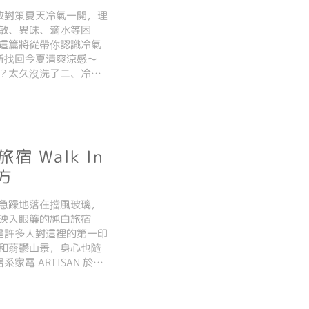
救對策夏天冷氣一開，理
敏、異味、滴水等困
這篇將從帶你認識冷氣
新找回今夏清爽涼感～
？太久沒洗了二、冷氣
？黴菌悄悄住進來了
是不
 Walk In
秘方
急躁地落在擋風玻璃，
映入眼簾的純白旅宿
宿」是許多人對這裡的第一印
和蓊鬱山景，身心也隨
系家電 ARTISAN 於今
ISAN 人氣商品與夏日