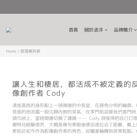
首頁
關於丞洋
品牌簡介
Home
/
部落格列表
讓人生和棲居，都活成不被定義的
像創作者 Cody
清瘦高挑的身形配上一頭微捲的中長髮，在稜角分明的輪廓、
見面的他流露一股沉靜內斂的英氣，在家門前迎接我們進門時
頭巾綁上，霎時間像切換了濾鏡 ── Cody 很懂得把自己
模特兒經驗使然，大概是幾句寒暄後便迅速拉近了距離，戴上
更貼近如今作為影像創作者的角色，從職業輪轉到居家觀點，