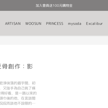
加入會員送100元購物金
全館滿千免運
全館滿千免運
ARTISAN
WOOSUN
PRINCESS
mysoda
Excalibur
反骨創作：影
乾淨俐落的眉宇間，初
，又隨手為自己挑了條
打理得好看，是一路以來的
頭巾後的他，在言談間
侃侃而談他不設限的生