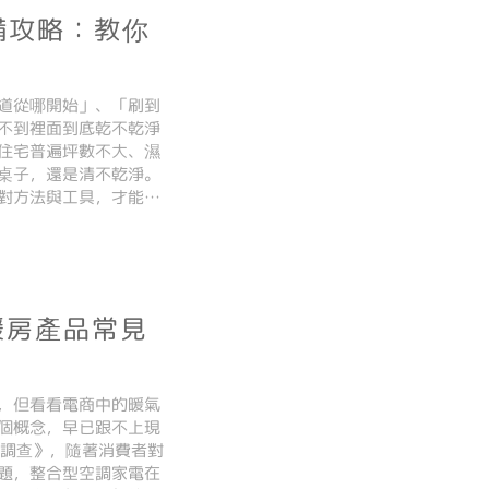
備攻略：教你
道從哪開始」、「刷到
不到裡面到底乾不乾淨
住宅普遍坪數不大、濕
桌子，還是清不乾淨。
對方法與工具，才能讓
家事小白也能輕鬆完成
【
暖房產品常見
，但看看電商中的暖氣
個概念，早已跟不上現
市場調查》，隨著消費者對
題，整合型空調家電在