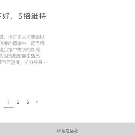
不好，3招維持
度，但許多人可能誤以
濕度的環境中，反而可
適合家中需求的加濕
免因濕度影響生活品
握宜居濕度，並分享最新
1
2
3
權益及條款