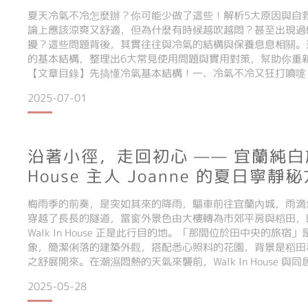
夏天冷氣不冷怎麼辦？你可能少做了這些！解析5大原因與自
論上應該涼爽又舒適，但為什麼有時候越吹越悶？甚至出現過
擾？這些問題背後，其實往往與冷氣的結構與保養息息相關。
的基本結構，整理出6大常見使用問題與實用對策，幫助你重
【文章目錄】先搞懂冷氣基本結構！一、冷氣不冷又狂打噴嚏
一段有風一段沒風？原來是內部棉絮害的三、冷氣吹出酸臭味
2025-07-01
四、冷氣開很久都無法降溫？其實是濕度問題五、清潔過後還
沿著小徑，走回初心 —— 宜蘭純白旅宿
House 主人 Joanne 的夏日寧靜
梅雨季的前奏，是突如其來的降雨，驅車前往宜蘭內城，雨滴
穿越了長長的隧道，當窗外景色由大樓轉為市郊平房與稻田，
Walk In House 正是此行目的地。「那間位於田中央的旅
象，簡潔俐落的建築外觀，搭配悉心照料的花園，背景是稻田
之舒展開來。在潮濕悶熱的天氣來襲前，Walk In House 與同居
年夏天攜手打造聯名房型，在放鬆的旅宿空間中，一次感受 ART
2025-05-28
全新家