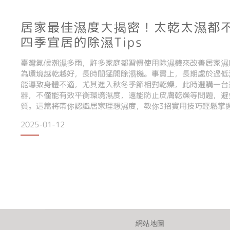
居家最佳濕度大揭密！太乾太濕都
四季宜居的除濕Tips
臺灣氣候潮濕多雨，許多家庭都習慣使用除濕機來改善居家濕
為環境越乾越好，長時間猛開除濕機。事實上，長期處於過低
能導致身體不適，尤其進入秋冬季節相對乾燥，此時選購一台
器，不僅能有效平衡環境濕度，還能防止皮膚乾燥等問題，避
質。這篇將帶你認識居家理想濕度，教你3招實用技巧輕鬆掌
家用加濕器推薦，一起打造健康舒適的生活環境！
2025-01-12
【文章目錄】 一、室內濕度定義
二、家中濕度幾度最宜居？太濕或太乾會怎樣？
網站地圖