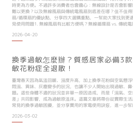
時更為方便。不過許多消費者也會擔心：無線設計是否會影響
難以更換？以及無線風扇與傳統電風扇到底差在哪？值不值得
扇/循環扇的優缺點，分享四大選購重點，一幫助大家找到更
見使用問題1. 無線風扇有比較方便嗎？無線循環扇 vs. 傳
逐漸成為居家新選擇，關鍵就在於它帶來更高的**「使用自由
2026-04-20
建電池供電、無電線束縛為最大特色，在不插
換季過敏怎麼辦？質感居家必備3
敏花粉症全退散！
臺灣春天因為氣溫回暖、濕度升高，加上換季花粉與空氣懸浮
悶濕、異味、灰塵變多的狀況，也讓不少人開始出現過敏、鼻
題。這些身體不適的狀況並非單一原因造成，而是「濕氣、空
差」共同影響，成為過敏原溫床。這篇文章將帶你從實際生活
常見的換季過敏困擾，並分享實用的家電使用訣竅，進一步幫
季居家困擾一：為什麼春天會讓家裡容易悶熱、潮濕，甚至出現霉
2026-03-02
清潔機消滅過敏原春季是台灣一年中濕度變化最大的季節之一