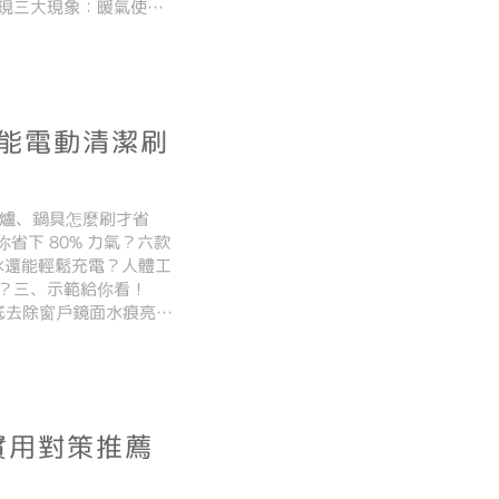
現三大現象：暖氣使用
多功能＋節能」家電市
功能電動清潔刷
斯爐、鍋具怎麼刷才省
省下 80% 力氣？六款
怕水還能輕鬆充電？人體工
？三、示範給你看！
徹底去除窗戶鏡面水痕亮晶
00 電動清潔刷購買理
實用對策推薦