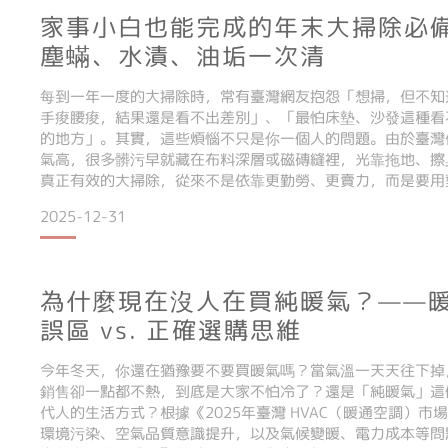
家事小白也能完成的年末大掃除必
塵蟎、水漬、油垢一次清
每到一年一度的大掃除時，常有臺灣網友抱怨「想掃，但不知
手痠腰痠，結果還是看不出差別」、「最怕床墊、沙發這種看
的地方」。其實，這些煩惱不只是你一個人的問題。由於臺灣
氣高，很多髒污早就藏在布料深層或磁磚縫裡，光靠拖地、擦
真正有效的大掃除，從來不是依靠更勤勞、更賣力，而是要用
清潔變得更快更有效！今天這篇文章就要和大家分享，就算是
2025-12-31
的年末大掃除攻略，帶你一步步把這些惱人髒污通通清乾淨。
為什麼現在沒人在買純暖氣？——
誤區 vs. 正確選購思維
今年冬天，你還在猶豫要不要買暖氣嗎？當氣溫一天天往下掉
銷售卻一點都不熱，到底是大家不怕冷了？還是「純暖氣」這
代人的生活方式？根據《2025年臺灣 HVAC（暖通空調）
環境污染、空氣品質意識提升，以及氣候變暖、電力成本等問