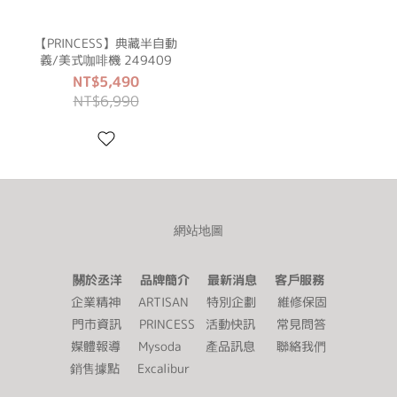
【PRINCESS】典藏半自動
義/美式咖啡機 249409
NT$5,490
NT$6,990
網站地圖
關於丞洋 品牌簡介 最新消息 客戶服務
企業精神
ARTISAN
特別企劃
維修保固
門市資訊
PRINCESS
活動快訊
常見問答
媒體報導
Mysoda
產品訊息
聯絡我們
銷售據點
Excalibur