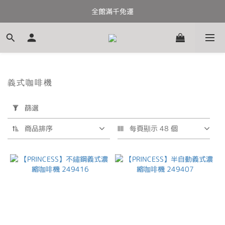
全館滿千免運
全館滿千免運
加入會員送100元購物金
全館滿千免運
義式咖啡機
套
篩選
用
篩
商品排序
每頁顯示 48 個
選
(0/20)
價格
(NT$)
~