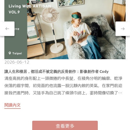
2026-06-12
讓人生和棲居，都活成不被定義的反骨創作：影像創作者 Cody
清瘦高挑的身形配上一頭微捲的中長髮，在稜角分明的輪廓、乾淨
俐落的眉宇間，初見面的他流露一股沉靜內斂的英氣，在家門前迎
接我們進門時，又隨手為自己挑了條頭巾綁上，霎時間像切換了濾
鏡 ── Cody 很懂得把自己打理得好看，是一路以來的模特兒經驗
閱讀內文
使然，大概是幾句寒暄後便迅速拉近了距離，戴上頭巾後的他，在
言談間更貼近如今作為影像創作者的角色，從職業輪轉到居家觀
點，侃侃而談他不設限的生活節奏。從伸展台到影音拍攝：自我愛
查看更多
好的具象化表述Cody 最初因為喜好穿搭而受到關注，他謙稱一切都