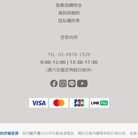
士 The Dark Knight》上的「Why So Serious?」除了畫面意境讓他
點數與購物金
十分喜歡，同時也期望激勵過去難以開玩笑的自己，擁抱笑看人生
條款與細則
的態度。在現代租屋空間往往不大的情況下，Cody 對家具及家電的
隱私權政策
偏好以款式簡約、便攜為首選，其中不僅承載著對物件的情感、對
生活痕跡的不輕易割捨，也一如他擁有的多元、不設限身分，憧憬
營業時間
著無限與自由。近日 Cody 與能依據使用需求隨心挪移的ARTISAN
3D無線循環風扇 成為室友，可連接變壓器有線使用、也能以電池盒
TEL: 02-8978-2328
無線使用的設計令他愛不釋手，「電池還能拔下來充電，非常方
9:00-12:00 | 13:30-17:30
便。」不受限於插座位置、還免除線材遇水的擔憂，廣域的大角度
(週六及國定例假日皆休)
上下、左右自動擺頭更能對應浴室及任何角落的通風需求，對夢想
未來能擁有陽台的他來說，亦是曬衣好幫手。同時，「燕麥杏」的
耐看色調更是與奶油色牆面和諧相襯，夜間搭上內建氛圍燈別有一
番情境；而機身的觸控式面板搭配遙控器，不論陪伴 Meko 玩耍或埋
頭編輯影像創作，都能容許遠端操控，寶貴時刻不中斷。身處這間
誕生無數奇想、拍出眾多炙手可熱影片的房間，Cody 訴說的崛起之
路聽來順利，但他自認還是不停地經歷「撞牆期」，「就好比興致
勃勃地端出一桌拿手好菜卻不得賓客鍾愛，充滿動力創作喜歡的主
題、卻不如預期受歡迎的那種失落感，還是很常有。」問他如何解
防詐騙宣導
：我們
絕不會
以任何名義透過電話、簡訊主動向顧客核對訂單內容、金融