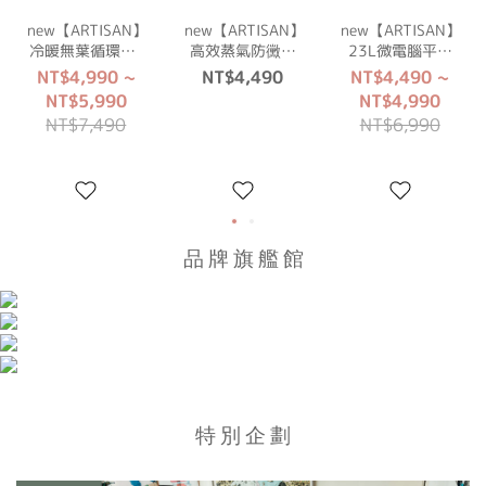
new【ARTISAN】
new【ARTISAN】
new【ARTISAN】
冷暖無葉循環扇-
高效蒸氣防黴織
23L微電腦平台
玄米白 BF2000
物清潔機
式燒烤微波爐
NT$4,990 ~
NT$4,490
NT$4,490 ~
SC3001
MW2301
NT$5,990
NT$4,990
NT$7,490
NT$6,990
品 牌 旗 艦 館
特 別 企 劃