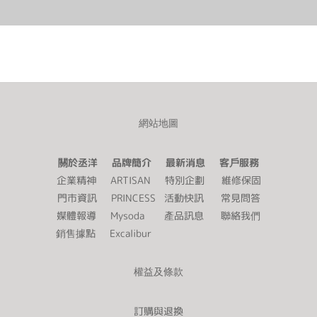
間，愛犬 Meko 在他身旁有如永不掉電的勁量電池左衝右跑，伴他生
活的日子裡，小小身影也在家具上留下不少讓人又好氣又好笑的可
愛印記，而 Cody 認為物件就該隨著時間與使用方式留下獨特痕跡，
這也是一種創造熟悉感的歷程，讓 「家」成為他安心揮灑拍攝創意
的基地。「現在回頭看，還是會想起當時買下這些物件和佈置它們
時的小小悸動。」— Cody這個至今住了三、四年的家，睡眠、工
作、閱讀、待客區塊歷經一次次調整而成為現在的模樣，採光最好
的窗邊擁有高樓景觀視野，既能休息，也成為朋友來訪時的聚會小
網站地圖
角；整體環境以木質、白色調為主體，加上植栽、收藏擺飾畫龍點
睛，點綴少部分鮮豔單品抓住視覺焦點。對 Cody 來說，空間從家具
關於丞洋 品牌簡介 最新消息 客戶服務
陳列位置到呈現風格都是一種不斷變動的系統，因應插座不夠、牆
企業精神
ARTISAN
特別企劃
維修保固
面斑駁、收納不足⋯⋯，他習慣看見問題，再想辦法讓它們變得更
門市資訊
PRINCESS
活動快訊
常見問答
好看、更順手：「在資源有限和必須滿足的需求中，就得學習應
媒體報導
Mysoda
產品訊息
聯絡我們
對。」於是海報牆成了妝點單調牆面的答案、免膠地板解決了原有
銷售據點
Excalibur
實木地板受潮龜裂的困擾，這些改造點子，也逐漸形塑他的生活方
法論。那些珍藏的電影海報，對 Cody 而言也像是刺青般的存在，像
權益及條款
是電腦桌前的兩幅海報尤其值得一說：《真愛挑日子 One Day》是
在曾經的一段感情逝去後，對珍惜相處時光的溫柔提醒；《黑暗騎
訂購與退換