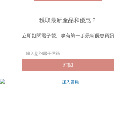
是好運，「Dcard 剛剛開設穿搭版的第二天我就發文了，很快就登
上熱門排行榜。」當時收到服裝系學生畢業秀展的走秀邀約留言，
獲取最新產品和優惠？
原本就讀體育班、毫無經驗的他，什麼事都講求新鮮、希望有所長
進，便抱著「嘗試看看也無妨」的心情硬著頭皮上陣，意外打開以
立即訂閱電子報，享有第一手最新優惠資訊
模特兒身分被更多人所知的新路。現（2026）年還未滿30 歲的
Cody，現在也常以「影像創作者」介紹自己。這樣的角色轉換背後
有著清晰的判斷與行動力，Cody 不諱言是生存與商業價值的衡量，
但他仍保有創作最核心的初衷，「我覺得每個人都會有在生活裡留
訂閱
下足跡和表達自己的方式，而我從模特兒時期就開始拍 Vlog，會想
做影片最大的重點，就是我想『記錄』。」「每個人都試著會把喜
歡的事物具象化，而我選擇用影片記下感受、與他人分享。」—
CodyCody 自有一套整理資訊、增加粉絲互動的獨到方式，擅長將生
活裡零散的感受或需求整理成吸睛、易於理解的內容，無論心靈生
活、穿搭保養、居家物件、空間改造、拍照訣竅 ⋯⋯ 樣樣主題都難
加入會員
不倒他。Cody 說，以往發想主題是環顧所處環境，靈光乍現「這好
像可以拍」，就做；現在則覺得自己更像創作者般思考，「比如
說⋯⋯等一下。」話還沒說完，看他拿起桌上的本子快速筆記，那
是他的靈感資料庫，「但說來也有趣，太多人做我就會不想做，任