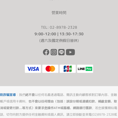
營業時間
TEL: 02-8978-2328
9:00-12:00 | 13:30-17:30
(週六及國定例假日皆休)
防詐騙宣導
：我們
絕不會
以任何名義透過電話、簡訊主動向顧客核對訂單內容、金融
帳戶或信用卡資料，
也不會以任何理由（包括：誤設分期或連續扣款、補繳金額、取
消或變更付款...等方式）來要求您操作ATM或臨櫃、網路銀行匯款
，若您接獲類似電
話，切勿向對方提供任何金融資料或個人資訊，請立即掛斷並來電(02)8978-2328或