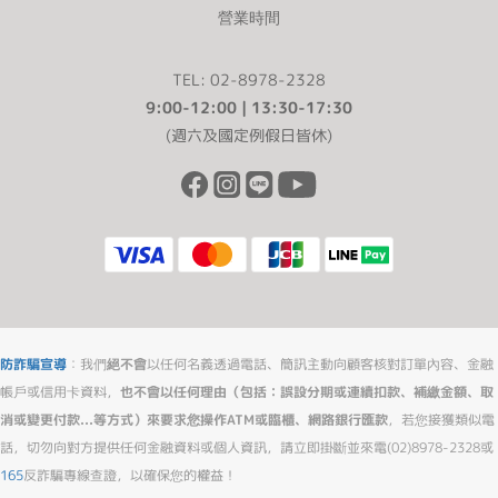
營業時間
TEL: 02-8978-2328
9:00-12:00 | 13:30-17:30
(週六及國定例假日皆休)
防詐騙宣導
：我們
絕不會
以任何名義透過電話、簡訊主動向顧客核對訂單內容、金融
帳戶或信用卡資料，
也不會以任何理由（包括：誤設分期或連續扣款、補繳金額、取
消或變更付款...等方式）來要求您操作ATM或臨櫃、網路銀行匯款
，若您接獲類似電
話，切勿向對方提供任何金融資料或個人資訊，請立即掛斷並來電(02)8978-2328或
165
反詐騙專線查證，以確保您的權益！