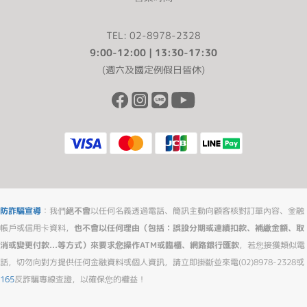
TEL: 02-8978-2328
9:00-12:00 | 13:30-17:30
(週六及國定例假日皆休)
防詐騙宣導
：我們
絕不會
以任何名義透過電話、簡訊主動向顧客核對訂單內容、金融
帳戶或信用卡資料，
也不會以任何理由（包括：誤設分期或連續扣款、補繳金額、取
消或變更付款...等方式）來要求您操作ATM或臨櫃、網路銀行匯款
，若您接獲類似電
話，切勿向對方提供任何金融資料或個人資訊，請立即掛斷並來電(02)8978-2328或
165
反詐騙專線查證，以確保您的權益！