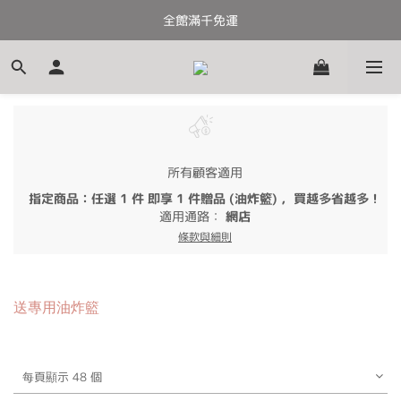
全館滿千免運
全館滿千免運
加入會員送100元購物金
全館滿千免運
所有顧客適用
指定商品：任選 1 件 即享 1 件贈品 (油炸籃) ，買越多省越多！
適用通路：
網店
條款與細則
送專用油炸籃
每頁顯示 48 個