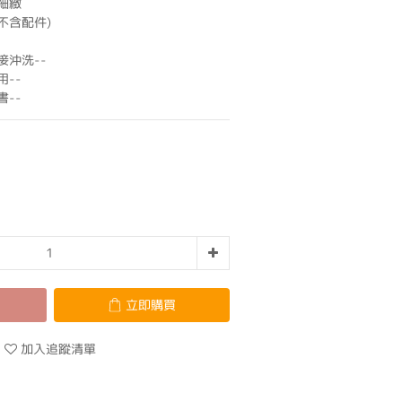
細緻
不含配件)
接沖洗--
--
--
立即購買
加入追蹤清單