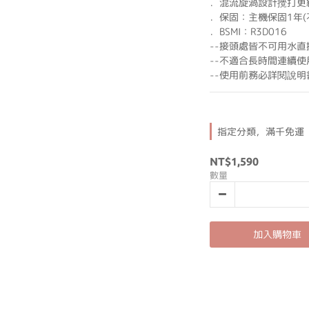
．混流旋渦設計攪打更
．保固：主機保固1年(
．BSMI：R3D016
--接頭處皆不可用水直
--不適合長時間連續使用
--使用前務必詳閱說明書
指定分類，滿千免運
NT$1,590
數量
加入購物車