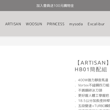
加入會員送100元購物金
全館滿千免運
全館滿千免運
ARTISAN
WOOSUN
PRINCESS
mysoda
Excalibur
【ARTISA
HB01簡配組
．400W強力靜音馬達
．Vortex不鏽鋼四刀組
．不銹鋼碎冰刀頭
．更好握人體工學握把
．18.5公分加長攪拌桿
．五段變速+TURBO瞬