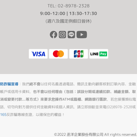
TEL: 02-8978-2328
9:00-12:00 | 13:30-17:30
(週六及國定例假日皆休)
防詐騙宣導
：我們
絕不會
以任何名義透過電話、簡訊主動向顧客核對訂單內容、金融
帳戶或信用卡資料，
也不會以任何理由（包括：誤設分期或連續扣款、補繳金額、取
消或變更付款...等方式）來要求您操作ATM或臨櫃、網路銀行匯款
，若您接獲類似電
話，切勿向對方提供任何金融資料或個人資訊，請立即掛斷並來電(02)8978-2328或
165
反詐騙專線查證，以確保您的權益！
©2022 丞洋企業股份有限公司 All rights reserved.