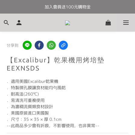
加入會員送100元購物金
全館滿千免運
全館滿千免運
分享到
【Excalibur】乾果機用烤培墊
EEXNSDS
．適用美國Excalibur乾果機
．特製微孔膜讓食材能均勻風乾
．耐高溫(260℃)
．易清洗可重複使用
．為濃稠流質類食材設計
．美國原裝進口美國製
．尺寸：35 × 35 × 厚 0.1cm
--此商品多少會有折痕，不影響使用，也非異常--