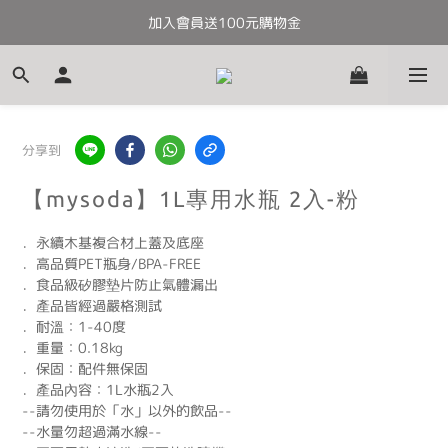
加入會員送100元購物金
全館滿千免運
全館滿千免運
分享到
【mysoda】1L專用水瓶 2入-粉
．永續木基複合材上蓋及底座
．高品質PET瓶身/BPA-FREE
．食品級矽膠墊片防止氣體漏出
．產品皆經過嚴格測試
．耐溫：1-40度
．重量：0.18kg
．保固：配件無保固
．產品內容：1L水瓶2入
--請勿使用於「水」以外的飲品--
--水量勿超過滿水線--