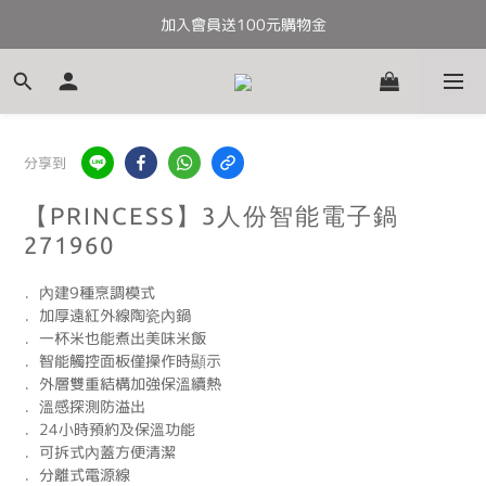
加入會員送100元購物金
全館滿千免運
全館滿千免運
分享到
【PRINCESS】3人份智能電子鍋
271960
．內建9種烹調模式
．加厚遠紅外線陶瓷內鍋
．一杯米也能煮出美味米飯
．智能觸控面板僅操作時顯示
．外層雙重結構加強保溫續熱
．溫感探測防溢出
．24小時預約及保溫功能
．可拆式內蓋方便清潔
．分離式電源線