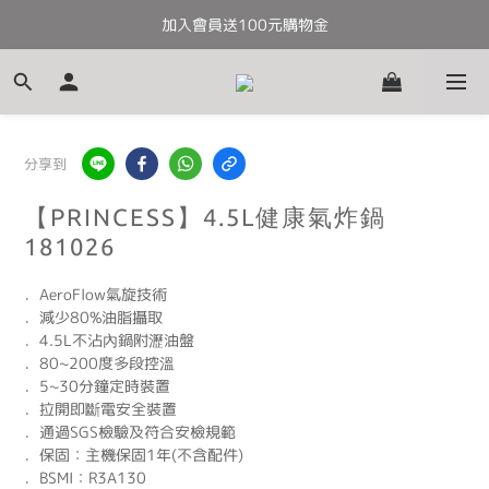
加入會員送100元購物金
全館滿千免運
全館滿千免運
分享到
【PRINCESS】4.5L健康氣炸鍋
181026
．AeroFlow氣旋技術
．減少80%油脂攝取
．4.5L不沾內鍋附瀝油盤
．80~200度多段控溫
．5~30分鐘定時裝置
．拉開即斷電安全裝置
．通過SGS檢驗及符合安檢規範
．保固：主機保固1年(不含配件)
．BSMI：R3A130