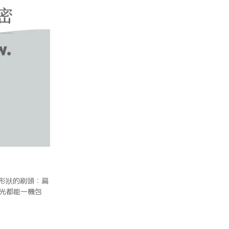
形狀的刷頭：扁
光都能一機包