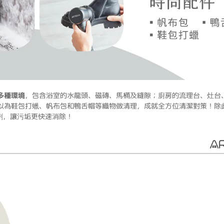
於多種環境
，包含浴室的水龍頭、磁磚、馬桶及縫隙；廚房的流理台、灶台
以為鞋包打蠟、帆布包和鴨舌帽等織物做清理，成就全方位清潔對策！除
劑，讓污垢更快速消除！