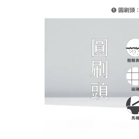
❶
圓刷頭