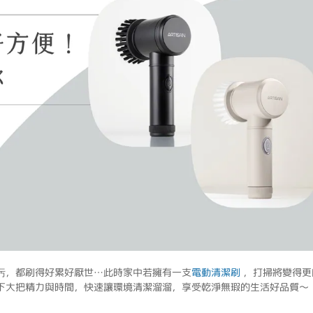
污，都刷得好累好厭世…此時家中若擁有一支
電動清潔刷
，打掃將變得更
下大把精力與時間，快速讓環境清潔溜溜，享受乾淨無瑕的生活好品質～