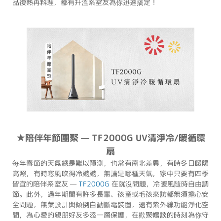
品復熱再料理，都有升溫系室友為你迅速搞定！
★陪伴年節團聚 — TF2000G UV清淨冷/暖循環
扇
每年春節的天氣總是難以預測，也常有南北差異，有時冬日暖陽
高照，有時寒風吹得冷颼颼，無論是哪種天氣，家中只要有四季
皆宜的陪伴系室友 —
TF2000G
在就沒問題，冷暖風隨時自由調
節。此外，過年期間有許多長輩、孩童或毛孩來訪都無須擔心安
全問題，無葉設計與傾倒自動斷電裝置，還有紫外線功能淨化空
間，為心愛的親朋好友多添一層保護，在歡聚暢談的時刻為你守