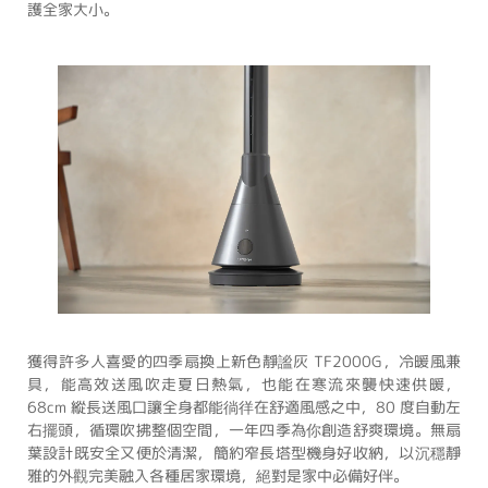
護全家大小。
獲得許多人喜愛的四季扇換上新色靜謐灰 TF2000G，冷暖風兼
具，能高效送風吹走夏日熱氣，也能在寒流來襲快速供暖，
68cm 縱長送風口讓全身都能徜徉在舒適風感之中，80 度自動左
右擺頭，循環吹拂整個空間，一年四季為你創造舒爽環境。無扇
葉設計既安全又便於清潔，簡約窄長塔型機身好收納，以沉穩靜
雅的外觀完美融入各種居家環境，絕對是家中必備好伴。