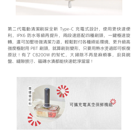
第二代電動清潔刷採全新 Type-C 充電式設計，使用更快速便
利，IPX6 防水等級再提升，兩段速搭配四種刷頭，一鍵極速旋
轉，還可加壓增強清潔力道，輕鬆對付各種頑垢環境，更升級高
強度極耐用 PBT 刷頭，就算刷到變形，只要用熱水燙過即可恢復
原狀！有了 CB200W 的幫忙，大掃除不再是麻煩事，廚具碗
盤、縫隙髒汙、磁磚水漬都能快速乾淨溜溜！