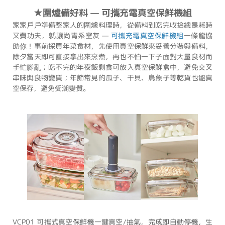
★圍爐備好料 — 可攜充電真空保鮮機組
家家戶戶準備整家人的圍爐料理時，從備料到吃完收拾總是耗時
又費功夫，就讓尚青系室友 —
可攜充電真空保鮮機組
一條龍協
助你！事前採買年菜食材，先使用真空保鮮來妥善分裝與備料，
除夕當天即可直接拿出來烹煮，再也不怕一下子面對大量食材而
手忙腳亂；吃不完的年夜飯剩食可放入真空保鮮盒中，避免交叉
串味與食物變質；年節常見的瓜子、干貝、烏魚子等乾貨也能真
空保存，避免受潮變質。
VCP01 可攜式真空保鮮機一鍵真空/抽氣，完成即自動停機，生