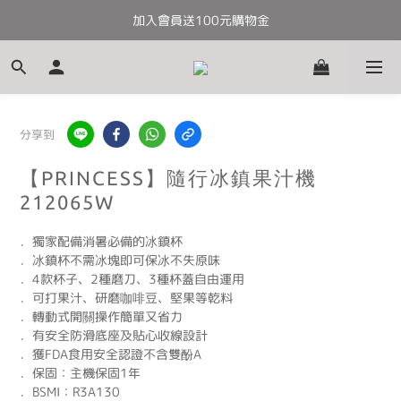
加入會員送100元購物金
全館滿千免運
全館滿千免運
分享到
【PRINCESS】隨行冰鎮果汁機
212065W
．獨家配備消暑必備的冰鎮杯
．冰鎮杯不需冰塊即可保冰不失原味
．4款杯子、2種磨刀、3種杯蓋自由運用
．可打果汁、研磨咖啡豆、堅果等乾料    
．轉動式開關操作簡單又省力
．有安全防滑底座及貼心收線設計
．獲FDA食用安全認證不含雙酚A
．保固：主機保固1年
．BSMI：R3A130