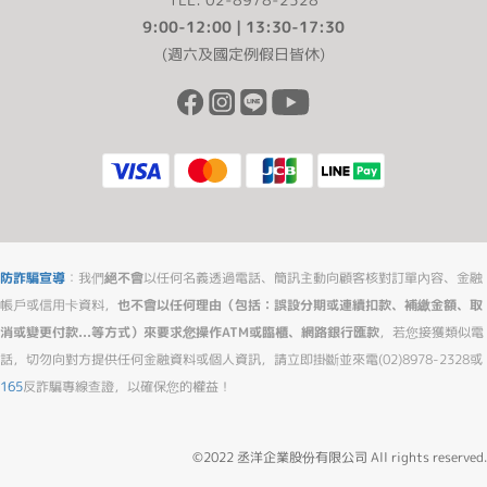
9:00-12:00 | 13:30-17:30
(週六及國定例假日皆休)
防詐騙宣導
：我們
絕不會
以任何名義透過電話、簡訊主動向顧客核對訂單內容、金融
帳戶或信用卡資料，
也不會以任何理由（包括：誤設分期或連續扣款、補繳金額、取
消或變更付款...等方式）來要求您操作ATM或臨櫃、網路銀行匯款
，若您接獲類似電
話，切勿向對方提供任何金融資料或個人資訊，請立即掛斷並來電(02)8978-2328或
165
反詐騙專線查證，以確保您的權益！
©2022 丞洋企業股份有限公司 All rights reserved.